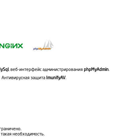
ySql
, веб-интерфейс администрирования
phpMyAdmin
.
Антивирусная защита
ImunifyAV
.
ограничено.
ь такая необходимость.