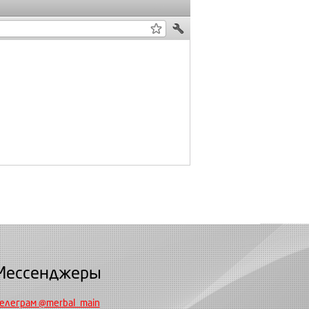
Мессенджеры
елеграм @merbal_main